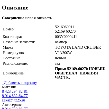
Описание
Совершенно новая запчасть
.
5216960911
Номер:
52169-60270
Код товара:
003Y0009411
Название запчасти:
бампер
Марка:
TOYOTA LAND CRUISER
Номер кузова:
VJA300W
Состояние:
новый
Расположение:
зад
Прим: 52169-60270 НОВЫЙ!
Примечание:
ОРИГИНАЛ! НИЖНЯЯ
ЧАСТЬ.
Добавить в корзину
Магазин
8 423
294-82-81
8 914 682-64-77
zakaz@tz25.ru
Автосервис
8 914
720-88-77