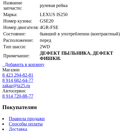
Название
рулевая рейка
запчасти:
Марка:
LEXUS IS250
Номер кузова:
GSE20
Номер двигателя:
4GR-FSE
Состояние:
бывший в употреблении (контрактный)
Расположение:
перед
Тип шасси:
2WD
ДЕФЕКТ ПЫЛЬНИКА, ДЕФЕКТ
Примечание:
ФИШКИ.
Добавить в корзину
Магазин
8 423
294-82-81
8 914 682-64-77
zakaz@tz25.ru
Автосервис
8 914
720-88-77
Покупателям
Правила продажи
Способы оплаты
Доставка