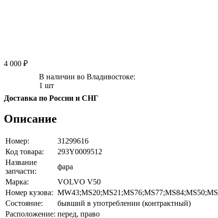
4 000 ₽
В наличии во Владивостоке:
1 шт
Доставка по России и СНГ
Описание
Номер:
31299616
Код товара:
293Y0009512
Название
фара
запчасти:
Марка:
VOLVO V50
Номер кузова:
MW43;MS20;MS21;MS76;MS77;MS84;MS50;M
Состояние:
бывший в употреблении (контрактный)
Расположение:
перед, право