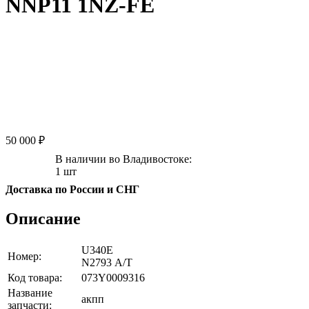
NNP11 1NZ-FE
50 000 ₽
В наличии во Владивостоке:
1 шт
Доставка по России и СНГ
Описание
U340E
Номер:
N2793 А/Т
Код товара:
073Y0009316
Название
акпп
запчасти: