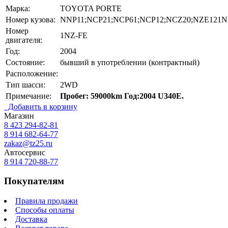
Марка:
TOYOTA PORTE
Номер кузова:
NNP11;NCP21;NCP61;NCP12;NCZ20;NZE121N
Номер
1NZ-FE
двигателя:
Год:
2004
Состояние:
бывший в употреблении (контрактный)
Расположение:
Тип шасси:
2WD
Примечание:
Пробег: 59000km Год:2004 U340E.
Добавить в корзину
Магазин
8 423
294-82-81
8 914 682-64-77
zakaz@tz25.ru
Автосервис
8 914
720-88-77
Покупателям
Правила продажи
Способы оплаты
Доставка