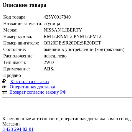
Описание товара
Код товара:
425Y0017840
Название запчасти:
ступица
Марка:
NISSAN LIBERTY
Номер кузова:
RM12;RNM12;PNM12;PM12
Номер двигателя:
QR20DE;SR20DE;SR20DET
Состояние:
бывший в употреблении (контрактный)
Расположение:
перед, лево
Тип шасси:
2WD
Примечание:
ABS.
Продано
Как оплатить заказ
Оперативная доставка
Возврат согласно закону РФ
Качественные автозапчасти, оперативная доставка в ваш город.
Магазин
8 423
294-82-81