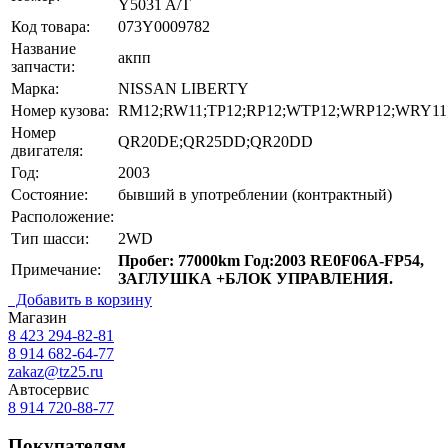
Y5031 A/T
Код товара:
073Y0009782
Название
акпп
запчасти:
Марка:
NISSAN LIBERTY
Номер кузова:
RM12;RW11;TP12;RP12;WTP12;WRP12;WRY11
Номер
QR20DE;QR25DD;QR20DD
двигателя:
Год:
2003
Состояние:
бывший в употреблении (контрактный)
Расположение:
Тип шасси:
2WD
Пробег: 77000km Год:2003 RE0F06A-FP54,
Примечание:
ЗАГЛУШКА +БЛОК УПРАВЛЕНИЯ.
Добавить в корзину
Магазин
8 423
294-82-81
8 914 682-64-77
zakaz@tz25.ru
Автосервис
8 914
720-88-77
Покупателям