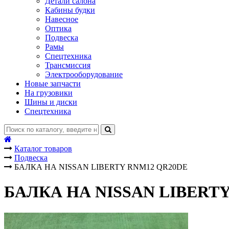
Детали салона
Кабины будки
Навесное
Оптика
Подвеска
Рамы
Спецтехника
Трансмиссия
Электрооборудование
Новые запчасти
На грузовики
Шины и диски
Спецтехника
Каталог товаров
Подвеска
БАЛКА НА NISSAN LIBERTY RNM12 QR20DE
БАЛКА НА NISSAN LIBERT