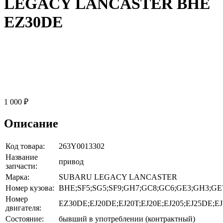
LEGACY LANCASTER BHE
EZ30DE
1 000 ₽
Описание
Код товара:
263Y0013302
Название
привод
запчасти:
Марка:
SUBARU LEGACY LANCASTER
Номер кузова:
BHE;SF5;SG5;SF9;GH7;GC8;GC6;GE3;GH3;G
Номер
EZ30DE;EJ20DE;EJ20T;EJ20E;EJ205;EJ25DE;EJ
двигателя:
Состояние:
бывший в употреблении (контрактный)