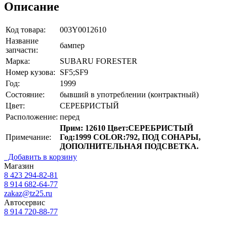
Описание
Код товара:
003Y0012610
Название
бампер
запчасти:
Марка:
SUBARU FORESTER
Номер кузова:
SF5;SF9
Год:
1999
Состояние:
бывший в употреблении (контрактный)
Цвет:
СЕРЕБРИСТЫЙ
Расположение:
перед
Прим: 12610 Цвет:СЕРЕБРИСТЫЙ
Примечание:
Год:1999 COLOR:792, ПОД СОНАРЫ,
ДОПОЛНИТЕЛЬНАЯ ПОДСВЕТКА.
Добавить в корзину
Магазин
8 423
294-82-81
8 914 682-64-77
zakaz@tz25.ru
Автосервис
8 914
720-88-77