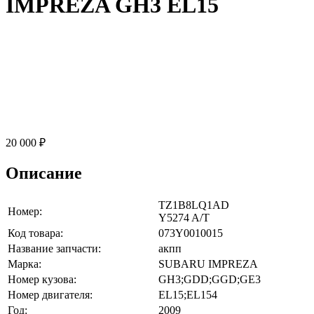
IMPREZA GH3 EL15
20 000 ₽
Описание
TZ1B8LQ1AD
Номер:
Y5274 A/T
Код товара:
073Y0010015
Название запчасти:
акпп
Марка:
SUBARU IMPREZA
Номер кузова:
GH3;GDD;GGD;GE3
Номер двигателя:
EL15;EL154
Год:
2009