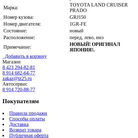
TOYOTA LAND CRUISER
Марка:
PRADO
Номер кузова:
GRJ150
Номер двигателя:
1GR-FE
Состояние:
новый
Расположение:
перед, лево, низ
НОВЫЙ! ОРИГИНАЛ
Примечание:
ЯПОНИЯ!.
Добавить в корзину
Магазин
8 423
294-82-81
8 914 682-64-77
zakaz@tz25.ru
Автосервис
8 914
720-88-77
Покупателям
Правила продажи
Способы оплаты
Доставка
Возврат товара
Публичная оферта