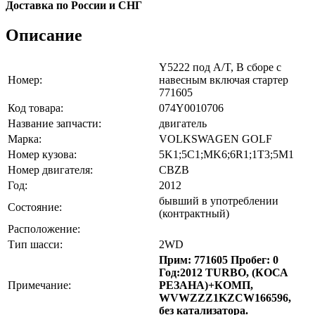
Доставка по России и СНГ
Описание
Y5222 под A/T, В сборе с
Номер:
навесным включая стартер
771605
Код товара:
074Y0010706
Название запчасти:
двигатель
Марка:
VOLKSWAGEN GOLF
Номер кузова:
5K1;5C1;MK6;6R1;1T3;5M1
Номер двигателя:
CBZB
Год:
2012
бывший в употреблении
Состояние:
(контрактный)
Расположение:
Тип шасси:
2WD
Прим: 771605 Пробег: 0
Год:2012 TURBO, (КОСА
Примечание:
РЕЗАНА)+КОМП,
WVWZZZ1KZCW166596,
без катализатора.