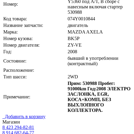
Y5360 под A/T, В сборе с
Номер:
навесным включая стартер
530988
Код товара:
074Y0010844
Название запчасти:
двигатель
Марка:
MAZDA AXELA
Номер кузова:
BK5P
Номер двигателя:
ZY-VE
Год:
2008
бывший в употреблении
Состояние:
(контрактный)
Расположение:
Тип шасси:
2WD
Прим: 530988 Пробег:
91000km Год:2008 ЭЛЕКТРО
ЗАСЛОНКА, EGR,
Примечание:
КОСА+КОМП, БЕЗ
ВЫХЛОПНОГО
КОЛЛЕКТОРА.
Добавить в корзину
Магазин
8 423
294-82-81
8 914 682-64-77