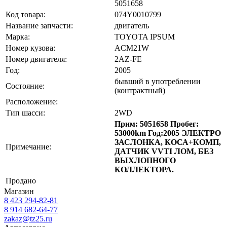
5051658
Код товара:
074Y0010799
Название запчасти:
двигатель
Марка:
TOYOTA IPSUM
Номер кузова:
ACM21W
Номер двигателя:
2AZ-FE
Год:
2005
бывший в употреблении
Состояние:
(контрактный)
Расположение:
Тип шасси:
2WD
Прим: 5051658 Пробег:
53000km Год:2005 ЭЛЕКТРО
ЗАСЛОНКА, КОСА+КОМП,
Примечание:
ДАТЧИК VVTI ЛОМ, БЕЗ
ВЫХЛОПНОГО
КОЛЛЕКТОРА.
Продано
Магазин
8 423
294-82-81
8 914 682-64-77
zakaz@tz25.ru