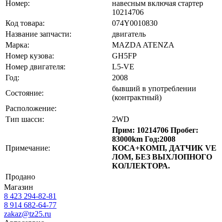
Номер:
навесным включая стартер
10214706
Код товара:
074Y0010830
Название запчасти:
двигатель
Марка:
MAZDA ATENZA
Номер кузова:
GH5FP
Номер двигателя:
L5-VE
Год:
2008
бывший в употреблении
Состояние:
(контрактный)
Расположение:
Тип шасси:
2WD
Прим: 10214706 Пробег:
83000km Год:2008
Примечание:
КОСА+КОМП, ДАТЧИК VE
ЛОМ, БЕЗ ВЫХЛОПНОГО
КОЛЛЕКТОРА.
Продано
Магазин
8 423
294-82-81
8 914 682-64-77
zakaz@tz25.ru