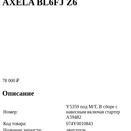
AXELA BL6FJ Z6
78 000 ₽
Описание
Y5359 под M/T, В сборе с
Номер:
навесным включая стартер
A59482
Код товара:
074Y0010843
Название запчасти:
двигатель