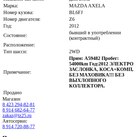
Марка:
MAZDA AXELA
Номер кузова:
BL6FJ
Номер двигателя:
Z6
Год:
2012
бывший в употреблении
Состояние:
(контрактный)
Расположение:
Тип шасси:
2WD
Прим: A59482 Пробег:
54000km Год:2012 ЭЛЕКТРО
ЗАСЛОНКА, КОСА+КОМП,
Примечание:
БЕЗ МАХОВИКА!!! БЕЗ
ВЫХЛОПНОГО
КОЛЛЕКТОРА.
Продано
Магазин
8 423
294-82-81
8 914 682-64-77
zakaz@tz25.ru
Автосервис
8 914
720-88-77