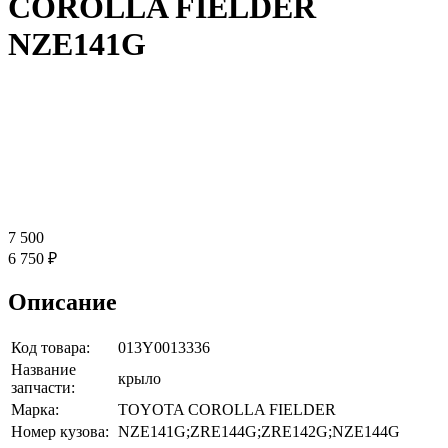
COROLLA FIELDER
NZE141G
7 500
6 750 ₽
Описание
Код товара:
013Y0013336
Название
крыло
запчасти:
Марка:
TOYOTA COROLLA FIELDER
Номер кузова:
NZE141G;ZRE144G;ZRE142G;NZE144G