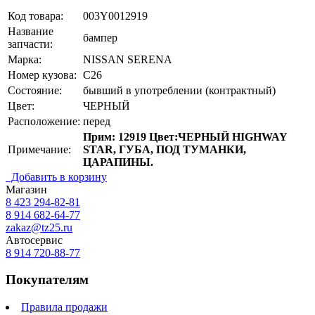
Код товара:
003Y0012919
Название
бампер
запчасти:
Марка:
NISSAN SERENA
Номер кузова:
C26
Состояние:
бывший в употреблении (контрактный)
Цвет:
ЧЕРНЫЙ
Расположение:
перед
Прим: 12919 Цвет:ЧЕРНЫЙ HIGHWAY
Примечание:
STAR, ГУБА, ПОД ТУМАНКИ,
ЦАРАПИНЫ.
Добавить в корзину
Магазин
8 423
294-82-81
8 914 682-64-77
zakaz@tz25.ru
Автосервис
8 914
720-88-77
Покупателям
Правила продажи