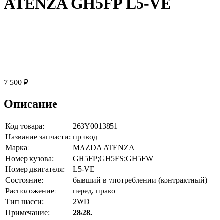
ATENZA GH5FP L5-VE
7 500 ₽
Описание
Код товара:
263Y0013851
Название запчасти:
привод
Марка:
MAZDA ATENZA
Номер кузова:
GH5FP;GH5FS;GH5FW
Номер двигателя:
L5-VE
Состояние:
бывший в употреблении (контрактный)
Расположение:
перед, право
Тип шасси:
2WD
Примечание:
28/28.