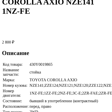
COROLLA AXIO NZE141
1NZ-FE
2 800 ₽
Описание
Код товара:
430Y0019865
Название
стойка
запчасти:
Марка:
TOYOTA COROLLA AXIO
Номер кузова:
NZE141;ZZE124;NZE121;NZE120;ZZE122;NZE
Номер
1NZ-FE;1ZZ-FE;2NZ-FE;3C-E;2ZR-FAE;2ZR-F
двигателя:
Состояние:
бывший в употреблении (контрактный)
Расположение:
перед, право
Тип шасси:
2WD