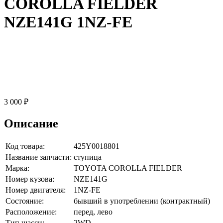
COROLLA FIELDER
NZE141G 1NZ-FE
3 000 ₽
Описание
Код товара:
425Y0018801
Название запчасти:
ступица
Марка:
TOYOTA COROLLA FIELDER
Номер кузова:
NZE141G
Номер двигателя:
1NZ-FE
Состояние:
бывший в употреблении (контрактный)
Расположение:
перед, лево
Тип шасси:
2WD