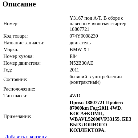
Описание
Y3167 под A/T, В сборе с
Номер:
навесным включая стартер
18807721
Код товара:
074Y0008230
Название запчасти:
двигатель
Марка:
BMW X1
Номер кузова:
E84
Номер двигателя:
N52B30AE
Год:
2011
бывший в употреблении
Состояние:
(контрактный)
Расположение:
Тип шасси:
4WD
Прим: 18807721 Пробег:
87000km Год:2011 4WD,
КОСА+КОМП,
Примечание:
WBAVL52000VP33155, БЕЗ
ВЫХЛОПНОГО
КОЛЛЕКТОРА.
Добавить в корзину