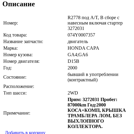
Описание
R2778 под A/T, В сборе с
Номер:
навесным включая стартер
3272031
Код товара:
074Y0007357
Название запчасти:
двигатель
Марка:
HONDA CAPA
Номер кузова:
GA4;GA6
Номер двигателя:
D15B
Год:
2000
бывший в употреблении
Состояние:
(контрактный)
Расположение:
Тип шасси:
2WD
Прим: 3272031 Пробег:
87000km Год:2000
КОСА+КОМП, КРЫШКА
Примечание:
ТРАМБЛЕРА ЛОМ, БЕЗ
ВЫХЛОПНОГО
КОЛЛЕКТОРА.
Добавить в корзину