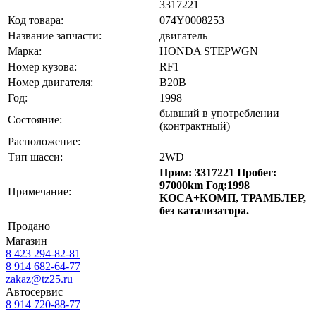
3317221
Код товара:
074Y0008253
Название запчасти:
двигатель
Марка:
HONDA STEPWGN
Номер кузова:
RF1
Номер двигателя:
B20B
Год:
1998
бывший в употреблении
Состояние:
(контрактный)
Расположение:
Тип шасси:
2WD
Прим: 3317221 Пробег:
97000km Год:1998
Примечание:
KOCA+КОМП, ТРАМБЛЕР,
без катализатора.
Продано
Магазин
8 423
294-82-81
8 914 682-64-77
zakaz@tz25.ru
Автосервис
8 914
720-88-77