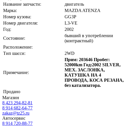
Название запчасти:
двигатель
Марка:
MAZDA ATENZA
Номер кузова:
GG3P
Номер двигателя:
L3-VE
Год:
2002
бывший в употреблении
Состояние:
(контрактный)
Расположение:
Тип шасси:
2WD
Прим: 203646 Пробег:
52000km Год:2002 SILVER,
МЕХ. ЗАСЛОНКА,
Примечание:
КАТУШКА НА 4
ПРОВОДА, КОСА РЕЗАНА,
без катализатора.
Продано
Магазин
8 423
294-82-81
8 914 682-64-77
zakaz@tz25.ru
Автосервис
8 914
720-88-77