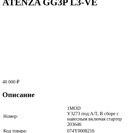
ATENZA GG3P L3-VE
40 000 ₽
Описание
1MOD
Y3273 под A/T, В сборе с
Номер:
навесным включая стартер
203646
Код товара:
074Y0008216