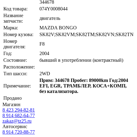
344678
Код товара:
074Y0008044
Название
двигатель
запчасти:
Марка:
MAZDA BONGO
Номер кузова:
SK82V;SK82VM;SK82TM;SK82VN;SK82TN
Номер
F8
двигателя:
Год:
2004
Состояние:
бывший в употреблении (контрактный)
Расположение:
Тип шасси:
2WD
Прим: 344678 Пробег: 89000km Год:2004
Примечание:
EFI, EGR, ТРАМБЛЕР, КОСА+КОМП,
без катализатора.
Продано
Магазин
8 423
294-82-81
8 914 682-64-77
zakaz@tz25.ru
Автосервис
8 914
720-88-77