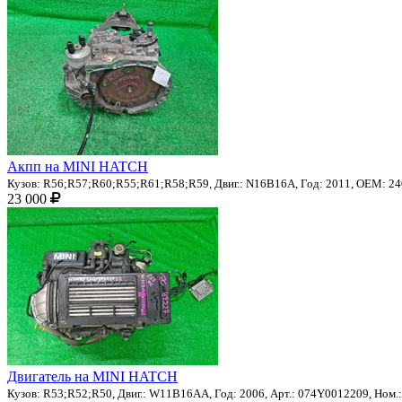
Акпп на MINI HATCH
Кузов: R56;R57;R60;R55;R61;R58;R59, Двиг.: N16B16A, Год: 2011, OEM: 240
23 000
Двигатель на MINI HATCH
Кузов: R53;R52;R50, Двиг.: W11B16AA, Год: 2006, Арт.: 074Y0012209, Ном.: 