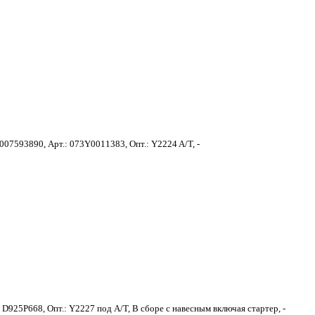
07593890, Арт.: 073Y0011383, Опт.: Y2224 A/T, -
D925P668, Опт.: Y2227 под A/T, В сборе с навесным включая стартер, -