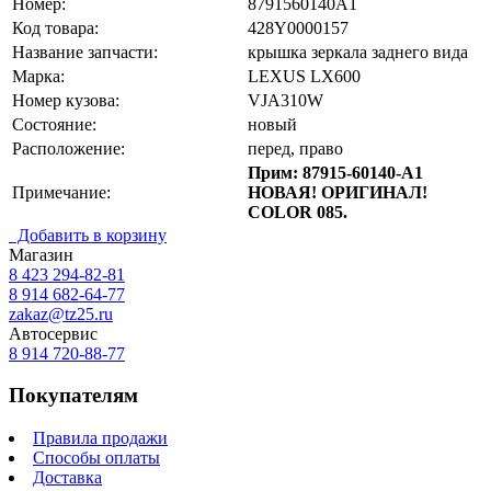
Номер:
8791560140A1
Код товара:
428Y0000157
Название запчасти:
крышка зеркала заднего вида
Марка:
LEXUS LX600
Номер кузова:
VJA310W
Состояние:
новый
Расположение:
перед, право
Прим: 87915-60140-A1
Примечание:
НОВАЯ! ОРИГИНАЛ!
COLOR 085.
Добавить в корзину
Магазин
8 423
294-82-81
8 914 682-64-77
zakaz@tz25.ru
Автосервис
8 914
720-88-77
Покупателям
Правила продажи
Способы оплаты
Доставка