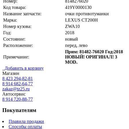
Номер:
8148276020
Код товара:
419Y0000130
Название запчасти:
очки противотуманки
Марка:
LEXUS CT200H
Номер кузова:
ZWA10
Год:
2018
Состояние:
новый
Расположение:
перед, лево
Прим: 81482-76020 Год:2018
Примечание:
НОВЫЙ! ОРИГИНАЛ! 3
MOD.
Добавить в корзину
Магазин
8 423
294-82-81
8 914 682-64-77
zakaz@tz25.ru
Автосервис
8 914
720-88-77
Покупателям
Правила продажи
Способы оплаты