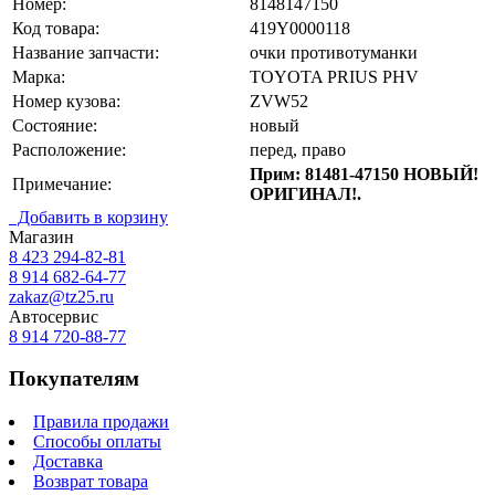
Номер:
8148147150
Код товара:
419Y0000118
Название запчасти:
очки противотуманки
Марка:
TOYOTA PRIUS PHV
Номер кузова:
ZVW52
Состояние:
новый
Расположение:
перед, право
Прим: 81481-47150 НОВЫЙ!
Примечание:
ОРИГИНАЛ!.
Добавить в корзину
Магазин
8 423
294-82-81
8 914 682-64-77
zakaz@tz25.ru
Автосервис
8 914
720-88-77
Покупателям
Правила продажи
Способы оплаты
Доставка
Возврат товара