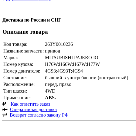
Доставка по России и СНГ
Описание товара
Код товара:
263Y0010236
Название запчасти:
привод
Марка:
MITSUBISHI PAJERO IO
Номер кузова:
H76W;H66W;H67W;H77W
Номер двигателя:
4G93;4G93T;4G94
Состояние:
бывший в употреблении (контрактный)
Расположение:
перед, право
Тип шасси:
4WD
Примечание:
ABS.
Как оплатить заказ
Оперативная доставка
Возврат согласно закону РФ