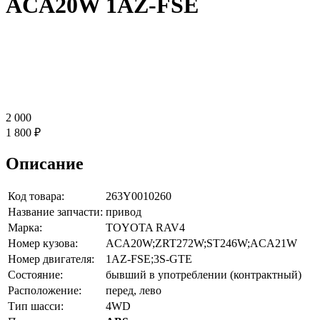
ACA20W 1AZ-FSE
2 000
1 800 ₽
Описание
Код товара:
263Y0010260
Название запчасти:
привод
Марка:
TOYOTA RAV4
Номер кузова:
ACA20W;ZRT272W;ST246W;ACA21W
Номер двигателя:
1AZ-FSE;3S-GTE
Состояние:
бывший в употреблении (контрактный)
Расположение:
перед, лево
Тип шасси:
4WD