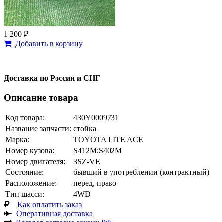
1 200 ₽
Добавить в корзину
Доставка по России и СНГ
Описание товара
Код товара:
430Y0009731
Название запчасти:
стойка
Марка:
TOYOTA LITE ACE
Номер кузова:
S412M;S402M
Номер двигателя:
3SZ-VE
Состояние:
бывший в употреблении (контрактный)
Расположение:
перед, право
Тип шасси:
4WD
Как оплатить заказ
Оперативная доставка