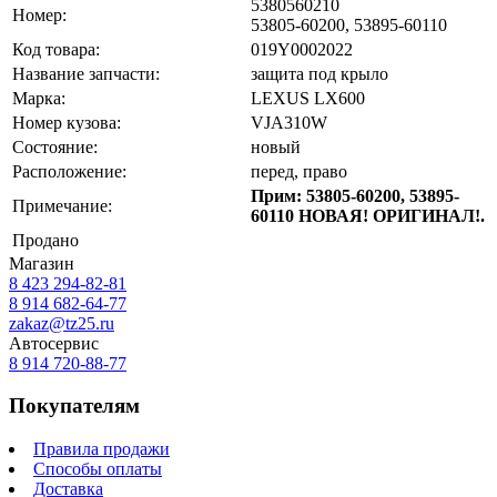
5380560210
Номер:
53805-60200, 53895-60110
Код товара:
019Y0002022
Название запчасти:
защита под крыло
Марка:
LEXUS LX600
Номер кузова:
VJA310W
Состояние:
новый
Расположение:
перед, право
Прим: 53805-60200, 53895-
Примечание:
60110 НОВАЯ! ОРИГИНАЛ!.
Продано
Магазин
8 423
294-82-81
8 914 682-64-77
zakaz@tz25.ru
Автосервис
8 914
720-88-77
Покупателям
Правила продажи
Способы оплаты
Доставка