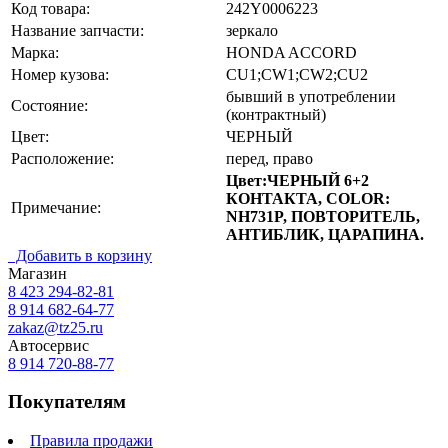
Код товара:
242Y0006223
Название запчасти:
зеркало
Марка:
HONDA ACCORD
Номер кузова:
CU1;CW1;CW2;CU2
бывший в употреблении
Состояние:
(контрактный)
Цвет:
ЧЕРНЫЙ
Расположение:
перед, право
Цвет:ЧЕРНЫЙ 6+2
КОНТАКТА, COLOR:
Примечание:
NH731P, ПОВТОРИТЕЛЬ,
АНТИБЛИК, ЦАРАПИНА.
Добавить в корзину
Магазин
8 423
294-82-81
8 914 682-64-77
zakaz@tz25.ru
Автосервис
8 914
720-88-77
Покупателям
Правила продажи