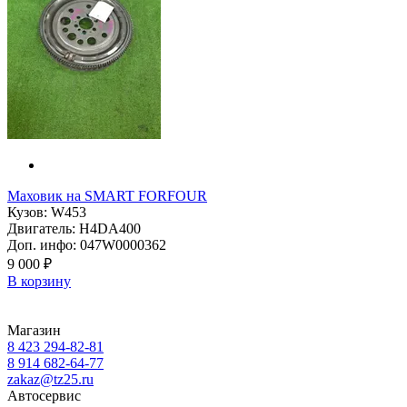
Маховик на SMART FORFOUR
Кузов: W453
Двигатель: H4DA400
Доп. инфо: 047W0000362
9 000 ₽
В корзину
Магазин
8 423
294-82-81
8 914 682-64-77
zakaz@tz25.ru
Автосервис