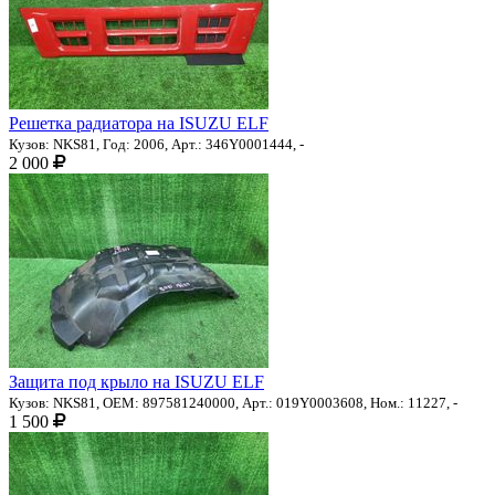
Решетка радиатора на ISUZU ELF
Кузов: NKS81, Год: 2006, Арт.: 346Y0001444, -
2 000
Защита под крыло на ISUZU ELF
Кузов: NKS81, OEM: 897581240000, Арт.: 019Y0003608, Ном.: 11227, -
1 500