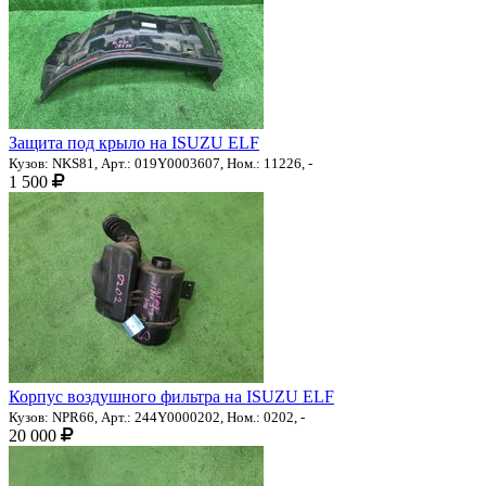
Защита под крыло на ISUZU ELF
Кузов: NKS81, Арт.: 019Y0003607, Ном.: 11226, -
1 500
Корпус воздушного фильтра на ISUZU ELF
Кузов: NPR66, Арт.: 244Y0000202, Ном.: 0202, -
20 000