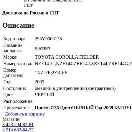
1 шт
Доставка по России и СНГ
Описание
Код товара:
298Y0003135
Название
ноускат
запчасти:
Марка:
TOYOTA COROLLA FIELDER
Номер кузова:
NZE141G;NZE144;ZRE142;ZRE144;ZRE144G;
Номер
1NZ-FE;2ZR-FE
двигателя:
Год:
2009
Состояние:
бывший в употреблении (контрактный)
Цвет:
ЧЕРНЫЙ
Расположение:
Примечание:
Прим: 3135 Цвет:ЧЕРНЫЙ Год:2009 ЗАГЛ
Добавить в корзину
Магазин
8 423
294-82-81
8 914 682-64-77