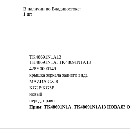
В наличии во Владивостоке:
1 шт
TK48691N1A13
TK48691N1A, TK48691N1A13
428Y0000149
крышка зеркала заднего вида
MAZDA CX-8
KG2P;KG5P
новый
перед, право
Прим: TK48691N1A, TK48691N1A13 НОВАЯ!