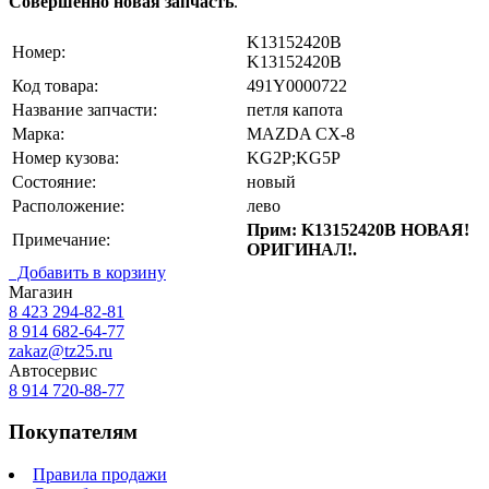
Совершенно новая запчасть
.
K13152420B
Номер:
K13152420B
Код товара:
491Y0000722
Название запчасти:
петля капота
Марка:
MAZDA CX-8
Номер кузова:
KG2P;KG5P
Состояние:
новый
Расположение:
лево
Прим: K13152420B НОВАЯ!
Примечание:
ОРИГИНАЛ!.
Добавить в корзину
Магазин
8 423
294-82-81
8 914 682-64-77
zakaz@tz25.ru
Автосервис
8 914
720-88-77
Покупателям
Правила продажи